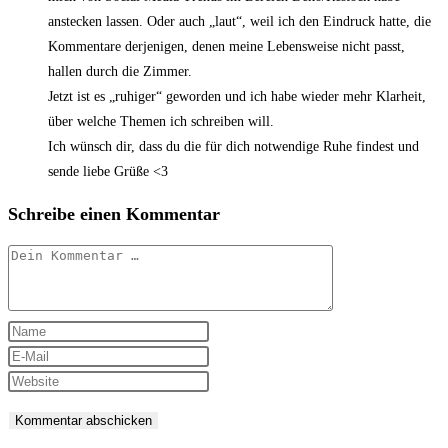
anstecken lassen. Oder auch „laut“, weil ich den Eindruck hatte, die
Kommentare derjenigen, denen meine Lebensweise nicht passt,
hallen durch die Zimmer.
Jetzt ist es „ruhiger“ geworden und ich habe wieder mehr Klarheit,
über welche Themen ich schreiben will.
Ich wünsch dir, dass du die für dich notwendige Ruhe findest und
sende liebe Grüße <3
Schreibe einen Kommentar
Kommentar
Gib
deinen
Gib
Namen
deine
Gib
oder
E-
deine
Benutzernamen
Mail-
Website-