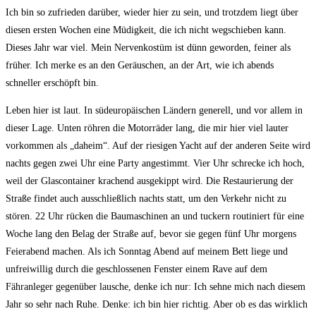
Ich bin so zufrieden darüber, wieder hier zu sein, und trotzdem liegt über
diesen ersten Wochen eine Müdigkeit, die ich nicht wegschieben kann.
Dieses Jahr war viel. Mein Nervenkostüm ist dünn geworden, feiner als
früher. Ich merke es an den Geräuschen, an der Art, wie ich abends
schneller erschöpft bin.
Leben hier ist laut. In südeuropäischen Ländern generell, und vor allem in
dieser Lage. Unten röhren die Motorräder lang, die mir hier viel lauter
vorkommen als „daheim“. Auf der riesigen Yacht auf der anderen Seite wird
nachts gegen zwei Uhr eine Party angestimmt. Vier Uhr schrecke ich hoch,
weil der Glascontainer krachend ausgekippt wird. Die Restaurierung der
Straße findet auch ausschließlich nachts statt, um den Verkehr nicht zu
stören. 22 Uhr rücken die Baumaschinen an und tuckern routiniert für eine
Woche lang den Belag der Straße auf, bevor sie gegen fünf Uhr morgens
Feierabend machen. Als ich Sonntag Abend auf meinem Bett liege und
unfreiwillig durch die geschlossenen Fenster einem Rave auf dem
Fähranleger gegenüber lausche, denke ich nur: Ich sehne mich nach diesem
Jahr so sehr nach Ruhe. Denke: ich bin hier richtig. Aber ob es das wirklich