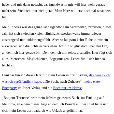
habe, und mir dann gedacht: Ja, irgendwas in mir will hier wohl gerade
nicht sein. Vielleicht nur nicht jetzt. Mein Herz will erst nochmal woanders
hin.
Mein Inneres war das ganze Jahr irgendwie im Verarbeiten, zerrissen, dieses
Jahr hat sich zwischen vielen Highlights streckenweise immer wieder
anstrengend und unklar angefühlt. Aber so langsam kehrt Ruhe in mir ein,
als würden sich die Schleier verziehen. Ich bin so glücklich über den Ort,
an dem ich hier gerade bin. Den, den ich mir selbst erschaffe. Hier fügt sich
alles. Menschen, Möglichkeiten, Begegnungen. Leben fühlt sich hier so
leicht an.
Dankbar bin ich dieses Jahr für mein Leben in drei Städten,
das neue Buch
was ich veröffentlicht habe
: „Die Suche nach Zuhause“,
meine erste
Buchparty
im Piper Verlag und die
Buchtour im Herbst
.
„Bonjour Tristesse“ war mein liebstes gelesenes Buch, im Frühling auf
Mallorca, an einem dieser Tage an dem ich Besuch auf der Insel hatte und
sich mein Leben dort dadurch wie Urlaub angefühlt hat.